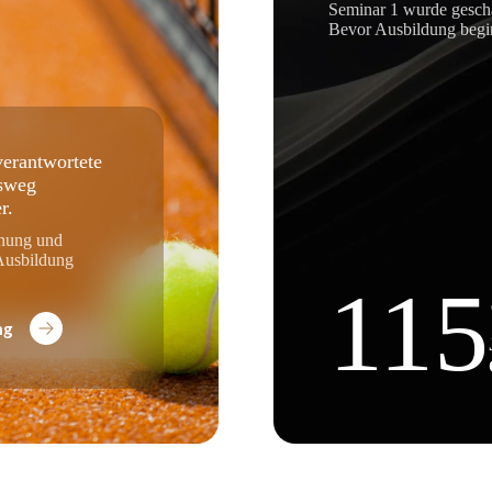
Seminar 1 wurde gescha
Bevor Ausbildung begi
 verantwortete
fsweg
r.
dnung und
 Ausbildung
115
ng